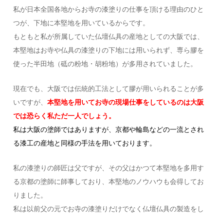
私が日本全国各地からお寺の漆塗りの仕事を頂ける理由のひと
つが、下地に本堅地を用いているからです。
もともと私が所属していた仏壇仏具の産地としての大阪では、
本堅地はお寺や仏具の漆塗りの下地には用いられず、専ら膠を
使った半田地（砥の粉地・胡粉地）が多用されていました。
現在でも、大阪では伝統的工法として膠が用いられることが多
いですが、
本堅地を用いてお寺の現場仕事をしているのは大阪
では恐らく私ただ一人でしょう。
私は大阪の塗師ではありますが、京都や輪島などの一流とされ
る漆工の産地と同様の手法を用いております。
私の漆塗りの師匠は父ですが、その父はかつて本堅地を多用す
る京都の塗師に師事しており、本堅地のノウハウも会得してお
りました。
私は以前父の元でお寺の漆塗りだけでなく仏壇仏具の製造をし