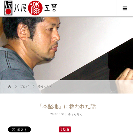
ブログ
漆うんちく
「本堅地」に救われた話
2018.10.30
漆うんちく