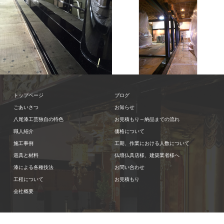
上がり框
丸柱
壇框
後門
柱
技法
敷居
社寺仏閣 内
上がり框
丸柱
技法
社寺
トップページ
ブログ
装
立塗り
蝋色
角柱
長押
仏閣 内装
蝋色
角柱
ごあいさつ
お知らせ
八尾漆工芸独自の特色
お見積もり～納品までの流れ
職人紹介
価格について
施工事例
工期、作業における人数について
道具と材料
仏壇仏具店様、建築業者様へ
漆による各種技法
お問い合わせ
工程について
お見積もり
会社概要