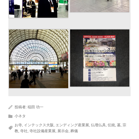
投稿者:
稲田 功一
小ネタ
お寺
,
インテックス大阪
,
エンディング産業展
,
仏壇仏具
,
伝統
,
墓
,
宗
教
,
寺社
,
寺社設備産業展
,
展示会
,
葬儀