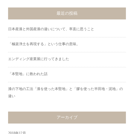
最近の投稿
日本産漆と外国産漆の違いについて、率直に思うこと
「極楽浄土を再現する」という仕事の意味。
エンディング産業展に行ってきました
「本堅地」に救われた話
漆の下地の工法「漆を使った本堅地」と「膠を使った半田地・泥地」の
違い
アーカイブ
2018年12月