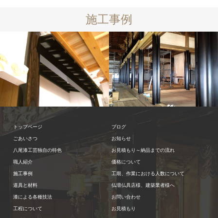
施工事例
壇框
屋根
後門柱
技法
社
丸柱
後門柱
技法
社寺仏
寺仏閣 内装
立塗り
蝋色
閣 内装
箔場摺り上げ
艶
トップページ
ブログ
消し漆
ごあいさつ
お知らせ
八尾漆工芸独自の特色
お見積もり～納品までの流れ
職人紹介
価格について
施工事例
工期、作業における人数について
道具と材料
仏壇仏具店様、建築業者様へ
漆による各種技法
お問い合わせ
工程について
お見積もり